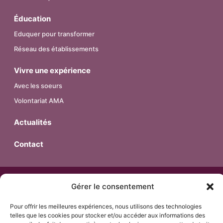
Éducation
Eduquer pour transformer
Réseau des établissements
Vivre une expérience
Avec les soeurs
Volontariat AMA
Actualités
Contact
© 2026 – Religieuses de l’Assomption – Province de France.
Gérer le consentement
Tous droits réservés.
Pour offrir les meilleures expériences, nous utilisons des technologies
telles que les cookies pour stocker et/ou accéder aux informations des