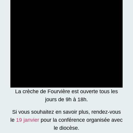
apparent, que nous voyons déchiré par
des guerres qui n’en finissent pas, des
haines qui semblent durer depuis toujours,
un monde qui est affligé par la grande
pauvreté dans la plupart des pays et
même dans le nôtre. Souvent nous ne
pouvons guère répondre que par un don
plus profond de nous-mêmes, aux autres
si possible et peut être aussi à Dieu,
comme l’a fait mère Elisabeth. »
La crèche de Fourvière est ouverte tous les
jours de 9h à 18h.
Si vous souhaitez en savoir plus, rendez-vous
le
19 janvier
pour la conférence organisée avec
le diocèse.