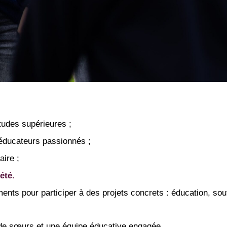
études supérieures ;
ducateurs passionnés ;
aire ;
été.
ents pour participer à des projets concrets : éducation, so
e sœurs et une équipe éducative engagée.