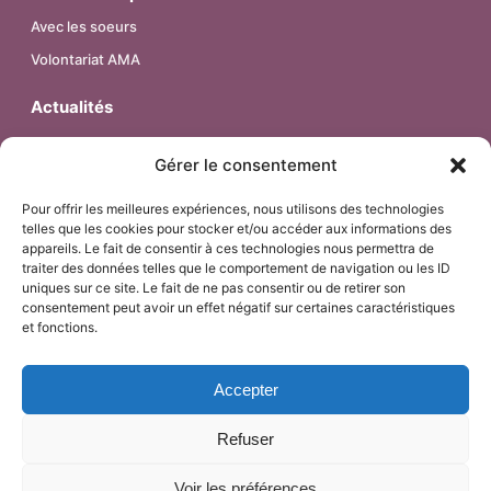
Avec les soeurs
Volontariat AMA
Actualités
Contact
Gérer le consentement
Pour offrir les meilleures expériences, nous utilisons des technologies
telles que les cookies pour stocker et/ou accéder aux informations des
© 2026 – Religieuses de l’Assomption – Province de France.
appareils. Le fait de consentir à ces technologies nous permettra de
Tous droits réservés.
traiter des données telles que le comportement de navigation ou les ID
uniques sur ce site. Le fait de ne pas consentir ou de retirer son
consentement peut avoir un effet négatif sur certaines caractéristiques
et fonctions.
Mentions Légales
Accepter
Politique de confidentialité & Cookies
Refuser
Voir les préférences