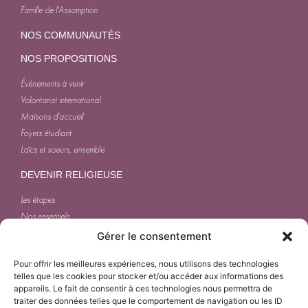
Famille de l'Assomption
NOS COMMUNAUTÉS
NOS PROPOSITIONS
Événements à venir
Volontariat international
Maisons d'accueil
Foyers étudiant
Laïcs et soeurs, ensemble
DEVENIR RELIGIEUSE
Les étapes
Nos essentiels
Journée d'une soeur
Gérer le consentement
ACTUALITÉS
Pour offrir les meilleures expériences, nous utilisons des technologies
telles que les cookies pour stocker et/ou accéder aux informations des
appareils. Le fait de consentir à ces technologies nous permettra de
traiter des données telles que le comportement de navigation ou les ID