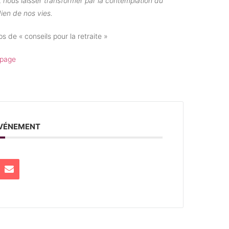
t nous laisser transformer par la contemplation du
dien de nos vies.
s de « conseils pour la retraite »
 page
ÉVÉNEMENT