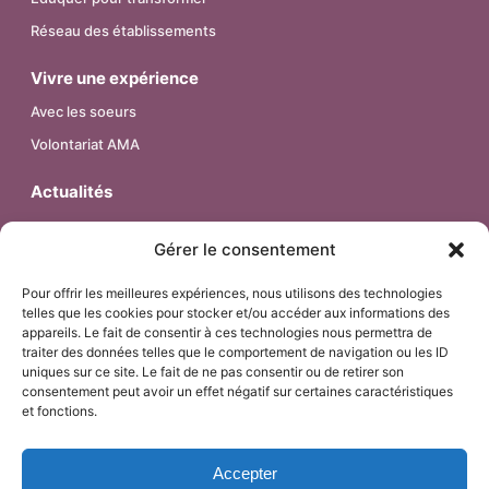
Réseau des établissements
Vivre une expérience
Avec les soeurs
Volontariat AMA
Actualités
Contact
Gérer le consentement
Pour offrir les meilleures expériences, nous utilisons des technologies
telles que les cookies pour stocker et/ou accéder aux informations des
© 2026 – Religieuses de l’Assomption – Province de France.
appareils. Le fait de consentir à ces technologies nous permettra de
Tous droits réservés.
traiter des données telles que le comportement de navigation ou les ID
uniques sur ce site. Le fait de ne pas consentir ou de retirer son
consentement peut avoir un effet négatif sur certaines caractéristiques
et fonctions.
Mentions Légales
Accepter
Politique de confidentialité & Cookies