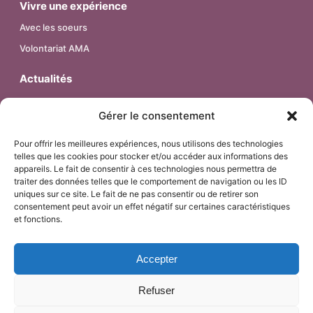
Vivre une expérience
Avec les soeurs
Volontariat AMA
Actualités
Contact
Gérer le consentement
Pour offrir les meilleures expériences, nous utilisons des technologies
telles que les cookies pour stocker et/ou accéder aux informations des
© 2026 – Religieuses de l’Assomption – Province de France.
appareils. Le fait de consentir à ces technologies nous permettra de
Tous droits réservés.
traiter des données telles que le comportement de navigation ou les ID
uniques sur ce site. Le fait de ne pas consentir ou de retirer son
consentement peut avoir un effet négatif sur certaines caractéristiques
et fonctions.
Mentions Légales
Accepter
Politique de confidentialité & Cookies
Refuser