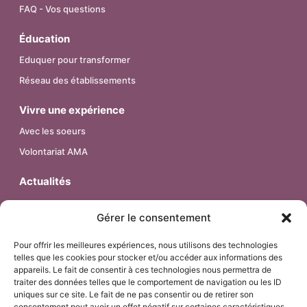
FAQ - Vos questions
Éducation
Eduquer pour transformer
Réseau des établissements
Vivre une expérience
Avec les soeurs
Volontariat AMA
Actualités
Contact
Gérer le consentement
Pour offrir les meilleures expériences, nous utilisons des technologies
telles que les cookies pour stocker et/ou accéder aux informations des
© 2026 – Religieuses de l’Assomption – Province de France.
appareils. Le fait de consentir à ces technologies nous permettra de
Tous droits réservés.
traiter des données telles que le comportement de navigation ou les ID
uniques sur ce site. Le fait de ne pas consentir ou de retirer son
consentement peut avoir un effet négatif sur certaines caractéristiques