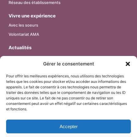
Réseau des établissements
Vivre une expérience
Avec les soeurs
Volontariat AMA
Actualités
Contact
Gérer le consentement
Pour offrir les meilleures expériences, nous utilisons des technologies
telles que les cookies pour stocker et/ou accéder aux informations des
© 2026 – Religieuses de l’Assomption – Province de France.
appareils. Le fait de consentir à ces technologies nous permettra de
Tous droits réservés.
traiter des données telles que le comportement de navigation ou les ID
uniques sur ce site. Le fait de ne pas consentir ou de retirer son
consentement peut avoir un effet négatif sur certaines caractéristiques
et fonctions.
Mentions Légales
Accepter
Politique de confidentialité & Cookies