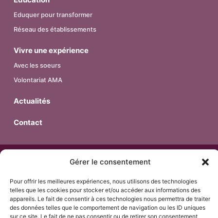
Eduquer pour transformer
Réseau des établissements
Vivre une expérience
Avec les soeurs
Volontariat AMA
Actualités
Contact
© 2026 – Religieuses de l’Assomption – Province de France.
Gérer le consentement
Tous droits réservés.
Pour offrir les meilleures expériences, nous utilisons des technologies
telles que les cookies pour stocker et/ou accéder aux informations des
appareils. Le fait de consentir à ces technologies nous permettra de traiter
Mentions Légales
des données telles que le comportement de navigation ou les ID uniques
sur ce site. Le fait de ne pas consentir ou de retirer son consentement