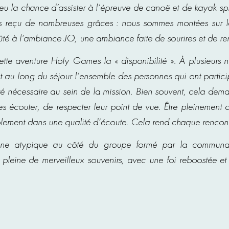
u la chance d’assister à l’épreuve de canoë et de kayak spr
ns reçu de nombreuses grâces : nous sommes montées sur l
é à l’ambiance JO, une ambiance faite de sourires et de ren
aventure Holy Games la « disponibilité ». À plusieurs ni
ut au long du séjour l’ensemble des personnes qui ont partici
té nécessaire au sein de la mission. Bien souvent, cela dem
les écouter, de respecter leur point de vue. Être pleinement
plement dans une qualité d’écoute. Cela rend chaque rencont
maine atypique au côté du groupe formé par la communau
pleine de merveilleux souvenirs, avec une foi reboostée et 