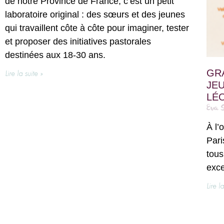
de notre Province de France, c’est un petit
laboratoire original : des sœurs et des jeunes
qui travaillent côte à côte pour imaginer, tester
et proposer des initiatives pastorales
destinées aux 18-30 ans.
GR
Lire la suite »
JEU
LÉO
Eva 
À l’
Pari
tous
exce
Lire l