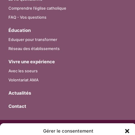
Comprendre l’église catholique
FAQ - Vos questions
Éducation
Eduquer pour transformer
Réseau des établissements
Vivre une expérience
Avec les soeurs
Volontariat AMA
Actualités
Contact
© 2026 – Religieuses de l’Assomption – Province de France.
Gérer le consentement
Tous droits réservés.